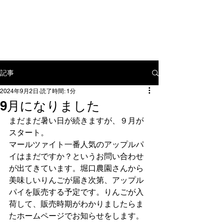
〒​112-0012 東京都文京区大塚3-
15-7
tel:
03-5976-9886
mail:
yamamoto@mahlzeit.jp
記事
2024年9月2日
読了時間: 1分
9月になりました
まだまだ暑い日が続きますが、９月が
スタート。
マールツァイト一番人気のアップルパ
イはまだですか？というお問い合わせ
が出てきています。堀口農園さんから
美味しいりんごが届き次第、アップル
パイを販売する予定です。りんごが入
荷して、販売時期がわかりましたらま
たホームページでお知らせをします。