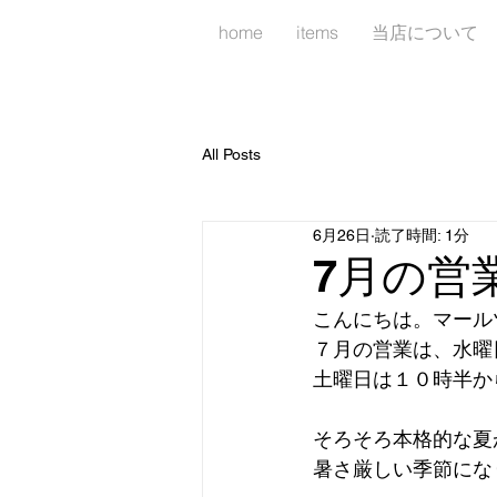
home
items
当店について
All Posts
6月26日
読了時間: 1分
7月の営
こんにちは。マール
７月の営業は、水曜
土曜日は１０時半か
そろそろ本格的な夏
暑さ厳しい季節にな