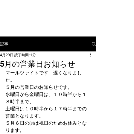
〒​112-0012 東京都文京区大塚3-
15-7
tel:
03-5976-9886
mail:
yamamoto@mahlzeit.jp
記事
4月29日
読了時間: 1分
5月の営業日お知らせ
マールツァイトです。遅くなりまし
た。
５月の営業日のお知らせです。
水曜日から金曜日は、１０時半から１
８時半まで、
土曜日は１０時半から１７時半までの
営業となります。
５月６日の㈬は祝日のためお休みとな
ります。