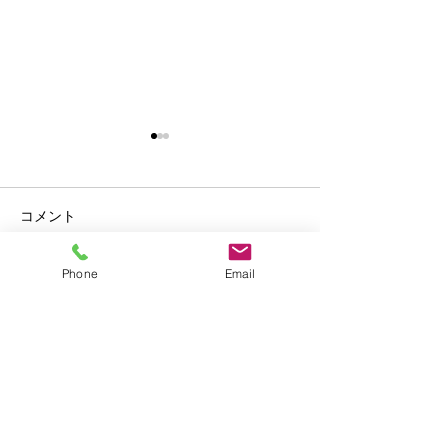
コメント
Phone
Email
親子パン教室の
コメントを追加…
8月の営業日と夏休みのお
知らせ
©2026
Mahlzeit