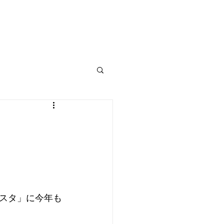
〒​112-0012 東京都文京区大塚3-15-7
tel:03-5976-9886
mail:
yamamoto@mahlzeit.jp
スタ」に今年も