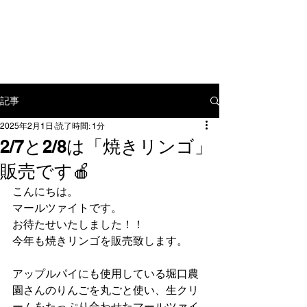
〒​112-0012 東京都文京区大塚3-
15-7
tel:
03-5976-9886
mail:
yamamoto@mahlzeit.jp
記事
2025年2月1日
読了時間: 1分
2/7と2/8は「焼きリンゴ」
販売です🍎
こんにちは。
マールツァイトです。
お待たせいたしました！！
今年も焼きリンゴを販売致します。
アップルパイにも使用している堀口農
園さんのりんごを丸ごと使い、生クリ
ームをたっぷり合わせたマールツァイ