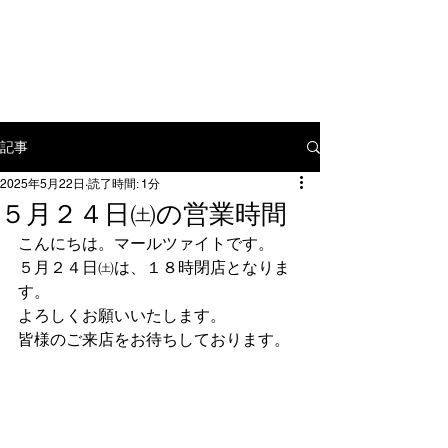
〒​112-0012 東京都文京区大塚3-
15-7
tel:
03-5976-9886
mail:
yamamoto@mahlzeit.jp
記事
2025年5月22日
読了時間: 1分
５月２４日㈯の営業時間
こんにちは。マールツァイトです。
５月２４日㈯は、１８時閉店となりま
す。
よろしくお願いいたします。
皆様のご来店をお待ちしております。