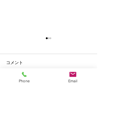
コメント
Phone
Email
親子パン教室の
コメントを追加…
8月の営業日と夏休みのお
知らせ
©2026
Mahlzeit