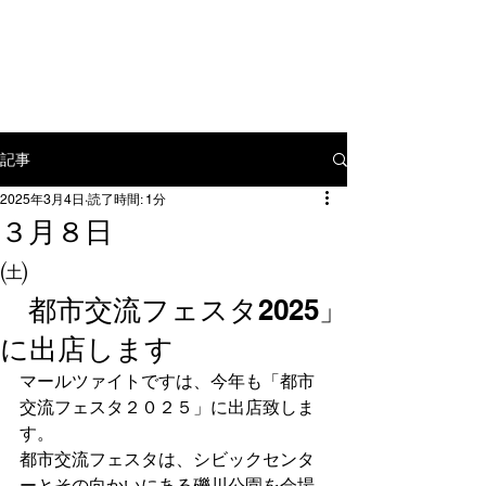
〒​112-0012 東京都文京区大塚3-
15-7
tel:
03-5976-9886
mail:
yamamoto@mahlzeit.jp
記事
2025年3月4日
読了時間: 1分
３月８日
㈯
都市交流フェスタ2025」
に出店します
マールツァイトですは、今年も「都市
交流フェスタ２０２５」に出店致しま
す。
都市交流フェスタは、シビックセンタ
ーとその向かいにある礫川公園を会場