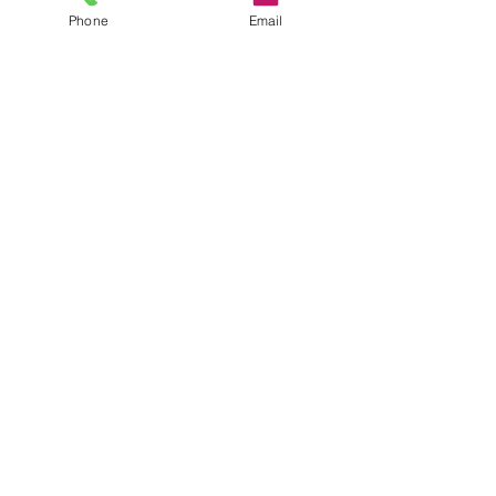
Phone
Email
コメント
親子パン教室の
コメントを追加…
8月の営業日と夏休みのお
知らせ
©2026
Mahlzeit