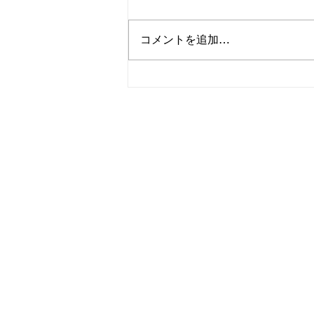
コメントを追加…
夏季休暇前 8/1㈯について