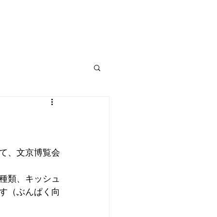
〒​112-0012 東京都文京区大塚3-15-7
tel:03-5976-9886
mail:
yamamoto@mahlzeit.jp
て、文京博覧会
種類、キッシュ
す（ぶんぱく向